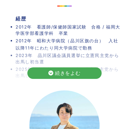
消できればといつも感じております。
是非気軽な気持ちでご相談ください。
経歴
2012年 看護師/保健師国家試験 合格 / 福岡大
学医学部看護学科 卒業
2012年 昭和大学病院（品川区旗の台） 入社
以降11年にわたり同大学病院で勤務
2023年 品川区議会議員選挙に立憲民主党から
出馬し初当選
2025年 東京都議会議員選挙に立憲民主党から
出馬し初当選
所有資格
看護師/保健師
主な相談内容
医療福祉に関する相談