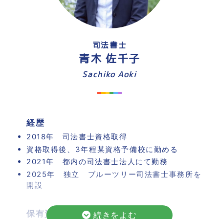
談に行くも、実際には理解も経験もなく、弁護士に
「はじめてのことでよくわからない」と言われてし
まいました。
司法書士
マイノリティである私たちが専門家に相談すること
青木 佐千子
の大変さを感じました。
Sachiko Aoki
その後、養子縁組をしたパートナーと二人で子ども
を作り現在は、一児の母となりました。 レズビアン
な私でも母親になる夢を叶えることができました。
でも同性婚の認められていないこの国では、まだま
経歴
だ不安なことがたくさんあります。
2018年 司法書士資格取得
資格取得後、3年程某資格予備校に勤める
そんな皆様のお悩みに寄り添い同じ目線で解決に導
2021年 都内の司法書士法人にて勤務
いて行けたらと思っております。
2025年 独立 ブルーツリー司法書士事務所を
まずはお気軽にご相談くださいませ。
開設
保有資格