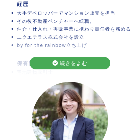
経歴
大手デベロッパーでマンション販売を担当
その後不動産ベンチャーへ転職。
仲介・仕入れ・再販事業に携わり責任者を務める
ユクエテラス株式会社を設立
by for the rainbow立ち上げ
保有資格
宅地建物取引士
2級ファイナンシャル・プランニング技能士
相続診断士
相続アドバイザー
終活カウンセラー
私は、過去にゲイカップルとの友情結婚をした際、
LGBTフレンドリーと記載のある弁護士事務所に相