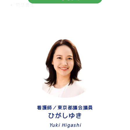
司法書士
近年、様々なライフスタイルや生き方が認知される
ようになってきました。
パートナーを望まず生涯好きな事に挑戦する方もい
れば、同性パートナーと子どもを育てたい・育てて
いる方、選択的シングルマザーの方やパートナーが
複数の方もいます。
いくつか挙げてみましたが、これ以外にももっとい
ろいろな人生を送る方がいるはずです。
まだまだ社会制度の整わない部分もある中で、それ
ぞれが自分の叶えたい人生を送るために、また、大
看護師／東京都議会議員
切な人を守るために、どのような法的対策をしてお
ひがしゆき
いた方がよいのか分からず悩んだ時、司法書士とい
Yuki Higashi
う立場から皆様のサポートをし、少しでも不安を解