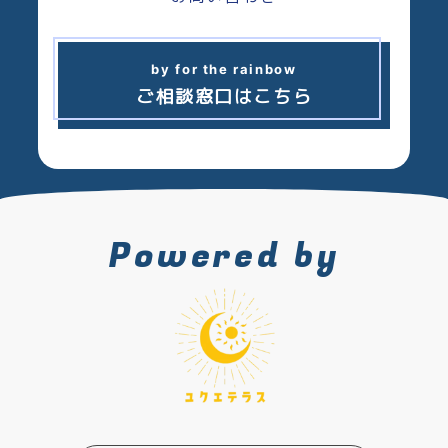
メンバーは全員LGBTQ+当事
者ということですが、オープ
by for the rainbow
ンにしていないクローゼット
ご相談窓口はこちら
の人でも利用することは出来
るのでしょうか。
メンバーは全員当事者ですが、オ
ープンにしていないメンバーもお
Powered by
りますし、相談者様の秘密は厳守
いたします。クローゼットの方で
も安心してご相談ください。
相談方法はどんなものがあり
ますか。