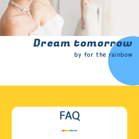
うになりました。
宅地建物取引士
3級FP技能士
お金の知識は、「大切な人を守り、自分らしく生
きる力」。
公正証書という言葉が、一筋の光のように見えまし
資産を築き、将来に備えることで、お金の不安を
Dream tomorrow
た。
減らし、人生の選択肢を広げることができます。
2015年、渋谷区で同性パートナーシップ証明書に関
制度を味方につけることで、もっと自由な未来を
by for the rainbow
する条例が成立したというニュースに触れ、「公正
一緒に考えてみませんか？
証書」がふたりを守るための書類であると知ったと
当事者同士、気軽にお話ししましょう！
き、進む先が照らされたように感じました。
制度が十分に整っていない中でも、自分たちの関係
を守るためにできることがある。
そう感じた原体験が、今の仕事につながっていま
FAQ
す。
一方で、実務に触れる中で、ひとつの手続きだけで
は守りきれない現実もあると感じています。