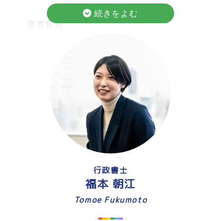
保有資格
2級ファイナンシャル・プランニング技能士
主な相談内容
「SNSで流行っているから」「周りがやっ
ているから」――そんな理由で資産づくり
を始めていませんか？
大切なのは、自分に合った方法を選ぶこ
と。
経済の流れを理解し、あなたに合った目標
と手段を考え、パートナーや子どもに財産
行政書士
を残す将来の備えをお伝えします。
福本 朝江
法人の活用による戦略的な節税や資産管理
Tomoe Fukumoto
の方法、医療法人の会計コンサルも行って
います。