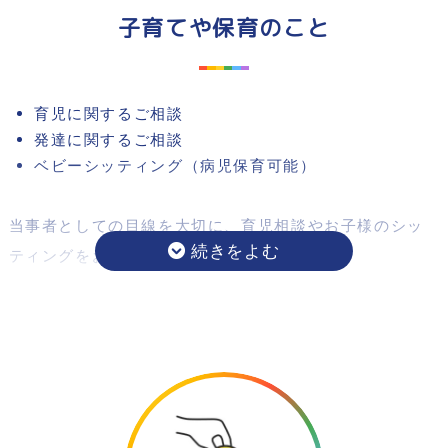
パートナーが出産した子ども、万が一パートナーが亡く
子育てや保育のこと
なったとき、法的な繋がりがないと、育てることだけで
はなく、会うことも出来なくなる可能性があります。
生前にしっかりと準備をしておくことが大切です。
育児に関するご相談
発達に関するご相談
ベビーシッティング（病児保育可能）
当事者としての目線を大切に、育児相談やお子様のシッ
ティングをお受けします。