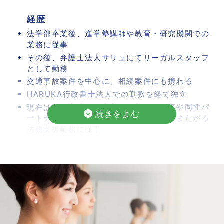
経歴
私は、女性のパートナーと子どもと暮らしていま
法学部卒業後、進学塾講師や教育・研究機関での
す。仕事は、製薬会社で会社員として働きなが
業務に従事
ら、ファイナンシャルプランナーとして法人を経
その後、弁護士法人サリュにてリーガルスタッフ
営し、資産づくりや将来の備えをサポートをして
として勤務
交通事故案件を中心に、相続案件にも携わる
います。
HARUKA行政書士法人での勤務を経て独立
同性カップルには、お金に関する「見えない壁」
現在は不動産法務を中心に、相続・遺言や同性パ
がたくさんあります。私自身、保険や扶養の制度
ートナーシップ公正証書等、複数分野にまたがる
を利用できず負担が大きくなったり、妊活で500
法務支援業務に従事
万円ほど自費になったりと、何度も制度の壁にぶ
LGBTQ+に関する社会活動に加え、関連分野の
発信にも取り組む
つかってきました
一般社団法人にじーずの冊子「LGBTユースのた
でも、お金の制度は「使えない」だけではなく、
めにおとなができること」作成にも携わる
「知っていれば活用できる」こともたくさんあり
ます。 制度をうまく活用することで、税負担を
保有資格
抑えたり、思いがけないサポートを受けられるよ
行政書士