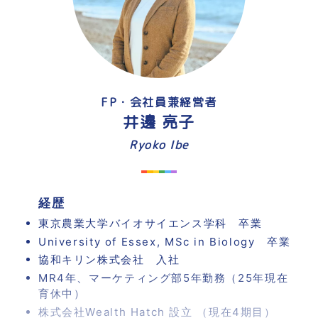
各自治体議員との連携
行政に関する相談
私は現在、品川区議会議員を経て、東京都議会議員
の仕事をしています。
FP・会社員兼経営者
ジェンダー平等、医療と地域社会の連携、多様性を
井邊 亮子
認め合い誰もが「自分らしく」輝ける社会を目指し
Ryoko Ibe
て立候補しました。
長年大学病院で看護師として勤務してきた知識・経
験と、議員としてのネットワークを生かし、みなさ
経歴
まがもっと安心して暮らせるよう活動していきま
東京農業大学バイオサイエンス学科 卒業
す。
University of Essex, MSc in Biology 卒業
協和キリン株式会社 入社
LGBTQ+当事者として、みなさまの生活の中での困
MR4年、マーケティング部5年勤務（25年現在
りごとなどをご相談いただき、少しでも悩みを解決
育休中）
できればと思います。
株式会社Wealth Hatch 設立 （現在4期目）