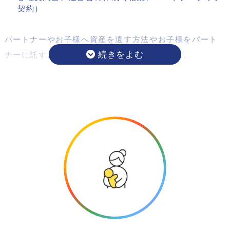
契約）
パートナーやお子様へ資産を遺す方法やお子様をパート
ナーに託すための方法などをご案内いたします。
例えば
パートナーとの公正証書の作成など、将来揉めないため
に、そして、子どものために作成しておくことがベスト
です。
ただ、インターネットで検索してもほとんど出てこず、
正しい情報なのかどうかもわかりません。
前例が無いのが当たり前なマイノリティな世界で、正し
い契約書を作成するのは至難の業です。
私たちは、当事者だからこそ、当事者目線で作成するこ
とができます。